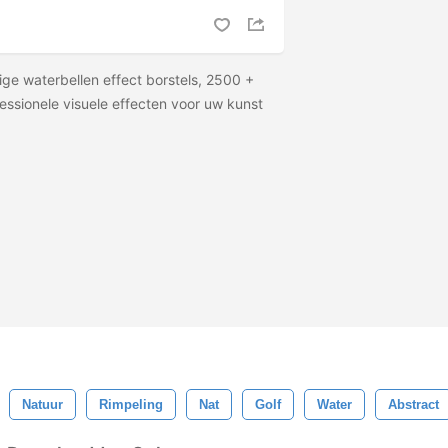
e waterbellen effect borstels, 2500 +
essionele visuele effecten voor uw kunst
Natuur
Rimpeling
Nat
Golf
Water
Abstract