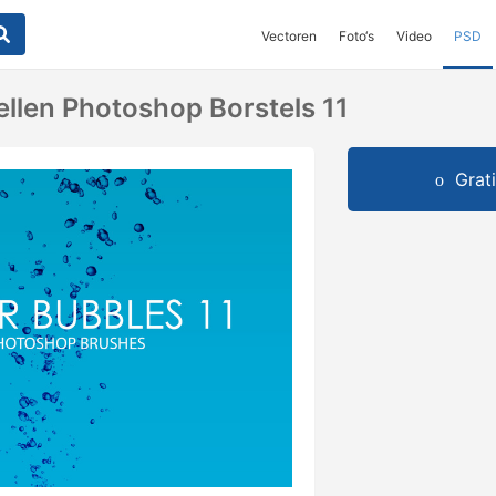
Vectoren
Foto‘s
Video
PSD
ellen Photoshop Borstels 11
Grat