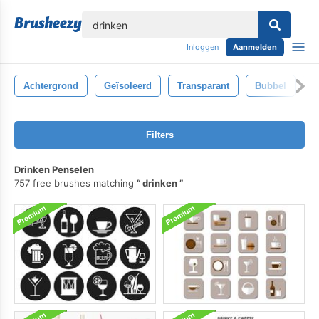
lose
Inloggen
Aanmelden
Achtergrond
Geïsoleerd
Transparant
Bubbel
K
Filters
Drinken Penselen
757 free brushes matching
drinken