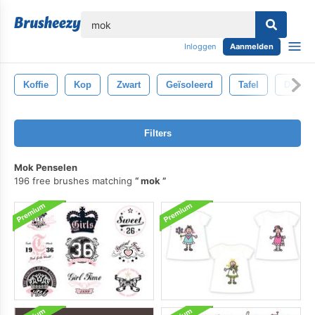
lose
Inloggen
Aanmelden
Koffie
Kop
Zwart
Geïsoleerd
Tafel
Drinke
Filters
Mok Penselen
196 free brushes matching
mok