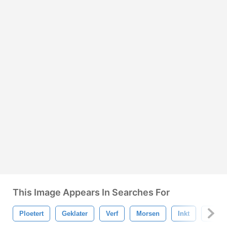
This Image Appears In Searches For
Ploetert
Geklater
Verf
Morsen
Inkt
Splat