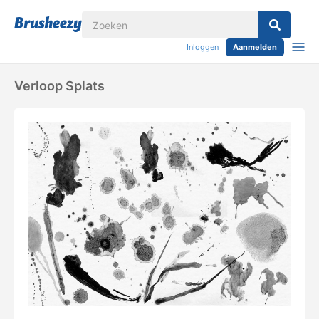
Inloggen
Aanmelden
Verloop Splats