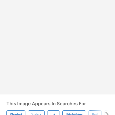
This Image Appears In Searches For
Ploetert
Splats
Inkt
Uitstrijkjes
Vuil
Verf