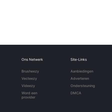
Ons Netwerk
Site-Links
Brusheezy
Aanbiedingen
Vecteezy
Adverteren
Videezy
Ondersteuning
Word een
DMCA
provider