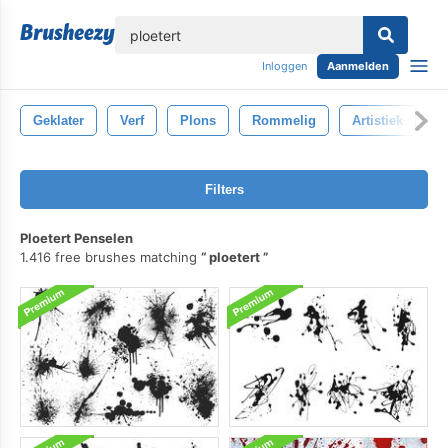
lose
Inloggen
Aanmelden
Geklater
Verf
Plons
Rommelig
Artistiek
I
Filters
Ploetert Penselen
1.416 free brushes matching
ploetert