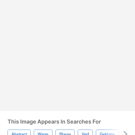
This Image Appears In Searches For
Abstract
Warm
Blauw
Verf
Geklater
Vers