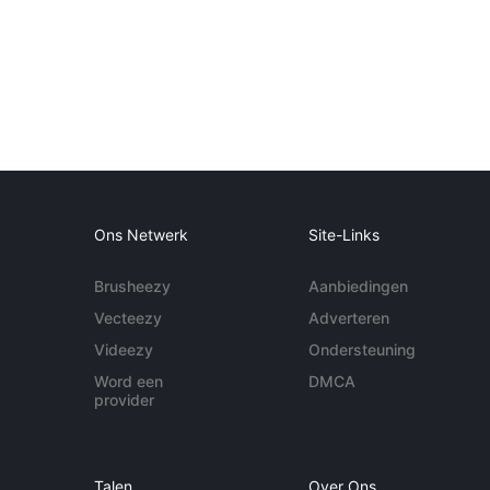
Ons Netwerk
Site-Links
Brusheezy
Aanbiedingen
Vecteezy
Adverteren
Videezy
Ondersteuning
Word een
DMCA
provider
Talen
Over Ons