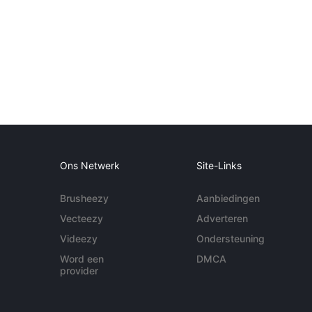
Ons Netwerk
Site-Links
Brusheezy
Aanbiedingen
Vecteezy
Adverteren
Videezy
Ondersteuning
Word een
DMCA
provider