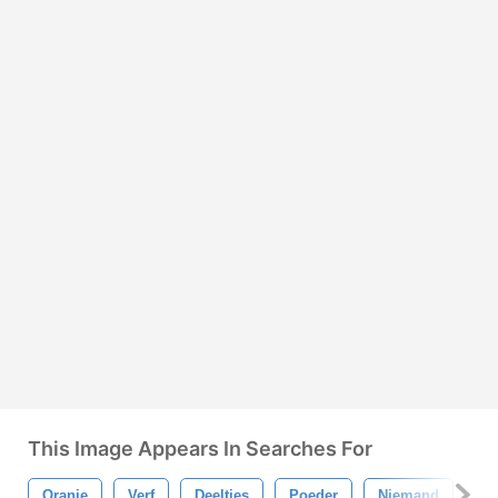
This Image Appears In Searches For
Oranje
Verf
Deeltjes
Poeder
Niemand
Be