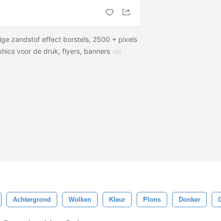
e zandstof effect borstels, 2500 + pixels
hics voor de druk, flyers, banners
Achtergrond
Wolken
Kleur
Plons
Donker
C