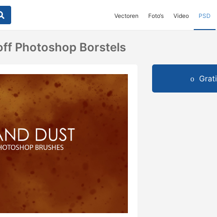
Vectoren
Foto‘s
Video
PSD
off Photoshop Borstels
Grat