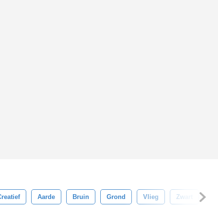
reatief
Aarde
Bruin
Grond
Vlieg
Zwart
Be