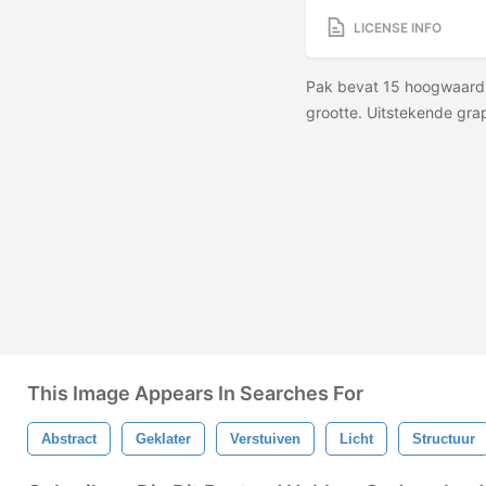
LICENSE INFO
Pak bevat 15 hoogwaardig
grootte. Uitstekende grap
This Image Appears In Searches For
Abstract
Geklater
Verstuiven
Licht
Structuur