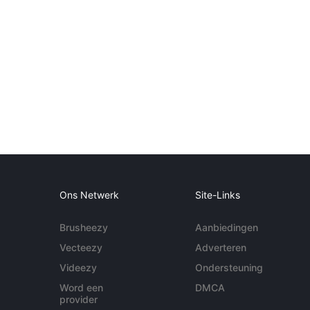
Ons Netwerk
Site-Links
Brusheezy
Aanbiedingen
Vecteezy
Adverteren
Videezy
Ondersteuning
Word een
DMCA
provider