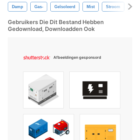
Damp
Gas-
Geïsoleerd
Mist
Stroom
Mili
Gebruikers Die Dit Bestand Hebben
Gedownload, Downloadden Ook
Afbeeldingen gesponsord