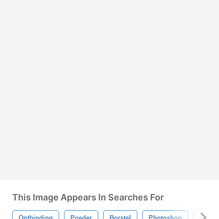
This Image Appears In Searches For
Ontbinding
Poeder
Borstel
Photoshop
Abr