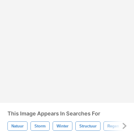
This Image Appears In Searches For
Natuur
Storm
Winter
Structuur
Regen
P