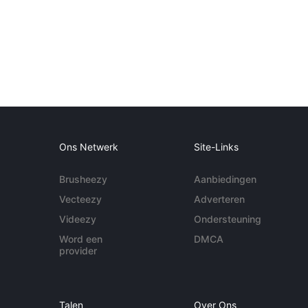
Ons Netwerk
Site-Links
Brusheezy
Aanbiedingen
Vecteezy
Adverteren
Videezy
Ondersteuning
Word een
DMCA
provider
Talen
Over Ons