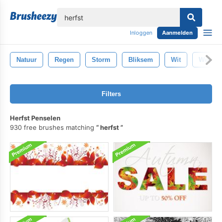
lose
Inloggen
Aanmelden
Natuur
Regen
Storm
Bliksem
Wit
Weer
Filters
Herfst Penselen
930 free brushes matching
herfst