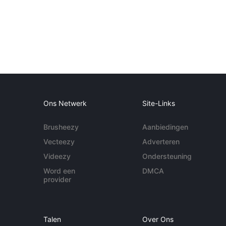
Ons Netwerk
Site-Links
Brusheezy
Aanbiedingen
Vecteezy
Adverteren
Videezy
Ondersteuning
Word een
DMCA
provider
Talen
Over Ons