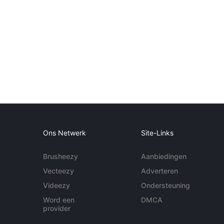
Ons Netwerk
Site-Links
Brusheezy
Aanbiedingen
Vecteezy
Adverteren
Videezy
Ondersteuning
Word een
DMCA
provider