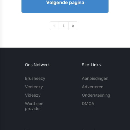
Volgende pagina
1
Ons Netwerk
Site-Links
Brusheezy
Aanbiedingen
Vecteezy
Adverteren
Videezy
Ondersteuning
Word een
DMCA
provider