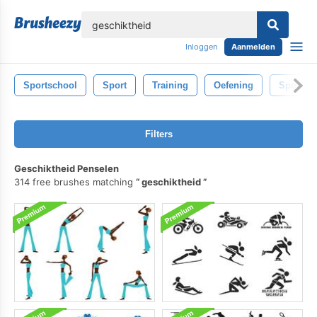
lose
Inloggen
Aanmelden
Sportschool
Sport
Training
Oefening
Sport-
Filters
Geschiktheid Penselen
314 free brushes matching
geschiktheid