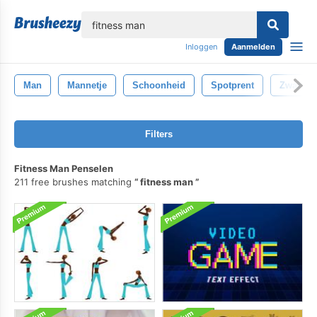
lose
Inloggen
Aanmelden
Man
Mannetje
Schoonheid
Spotprent
Zwart
Filters
Fitness Man Penselen
211 free brushes matching
fitness man