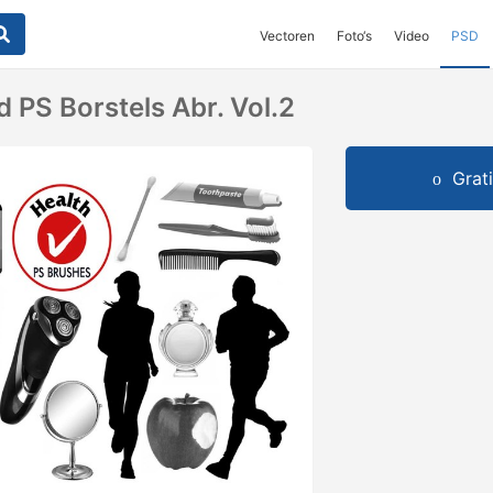
Vectoren
Foto‘s
Video
PSD
 PS Borstels Abr. Vol.2
Grat