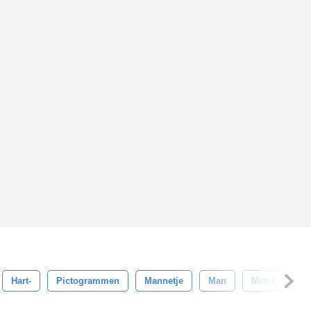
Hart-
Pictogrammen
Mannetje
Man
Meter
Sp