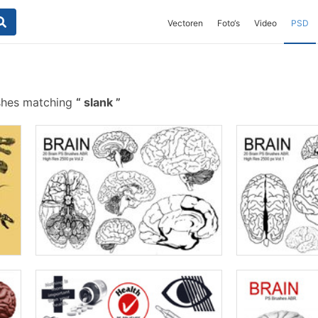
Vectoren
Foto‘s
Video
PSD
shes matching
slank