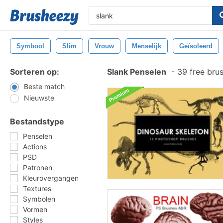
Symbool
Slim
Vrouw
Menselijk
Geïsoleerd
Sorteren op:
Slank Penselen
-
39 free bru
Beste match
Nieuwste
Bestandstype
Penselen
Actions
PSD
Patronen
Kleurovergangen
Textures
Symbolen
Vormen
Styles