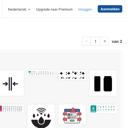
Aanmelden
Nederlands
Upgrade naar Premium
Inloggen
van 2
1