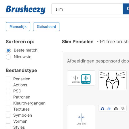
Menselijk
Geïsoleerd
Sorteren op:
Slim Penselen
-
91 free brus
Beste match
Nieuwste
Afbeeldingen gesponsord do
Bestandstype
Penselen
Actions
PSD
Patronen
Kleurovergangen
Textures
Symbolen
Vormen
Styles