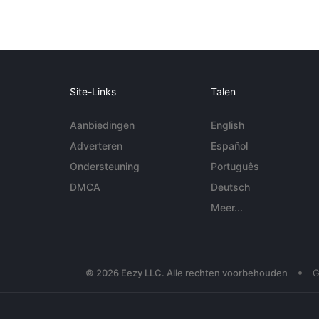
Site-Links
Talen
Aanbiedingen
English
Adverteren
Español
Ondersteuning
Português
DMCA
Deutsch
Meer...
•
© 2026 Eezy LLC. Alle rechten voorbehouden
G