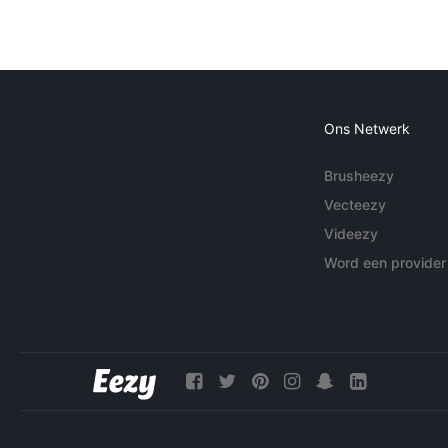
Ons Netwerk
Brusheezy
Vecteezy
Videezy
Word een provider