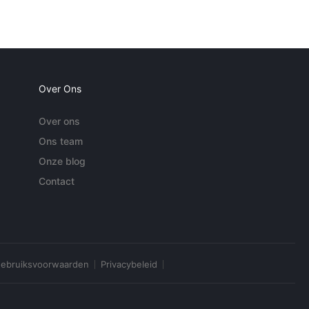
Over Ons
Over ons
Ons team
Onze blog
Contact
ebruiksvoorwaarden
Privacybeleid