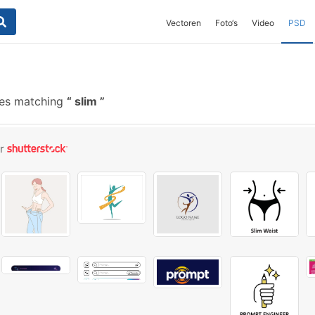
Vectoren
Foto‘s
Video
PSD
hes matching
slim
or