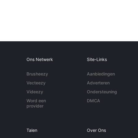
Ons Netwerk
Site-Links
Brusheezy
Aanbiedingen
Vecteezy
Adverteren
Videezy
Ondersteuning
Word een
DMCA
provider
Talen
Over Ons