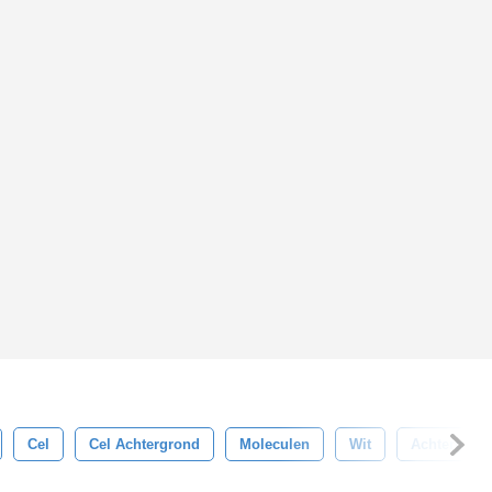
Cel
Cel Achtergrond
Moleculen
Wit
Achtergron