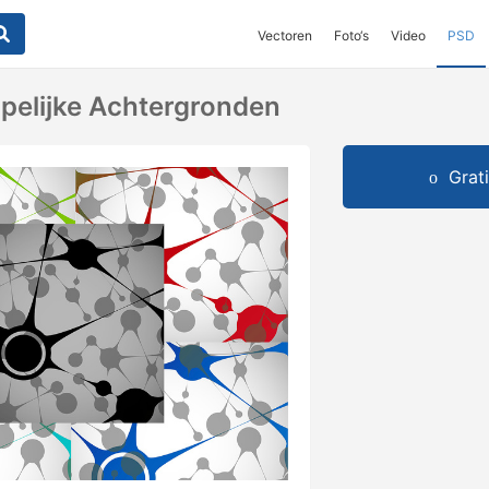
Vectoren
Foto‘s
Video
PSD
pelijke Achtergronden
Grat