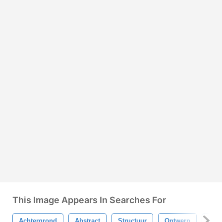
This Image Appears In Searches For
Achtergrond
Abstract
Structuur
Ontwerp
Wit