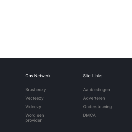
Ons Netwerk
Site-Links
Brusheezy
Aanbiedingen
Vecteezy
Adverteren
Videezy
Ondersteuning
Word een
DMCA
provider