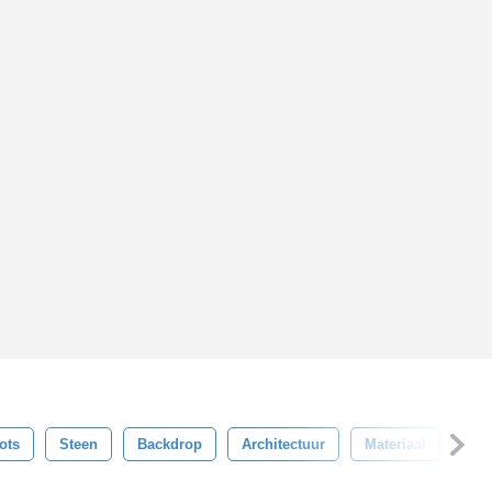
ots
Steen
Backdrop
Architectuur
Materiaal
Opp