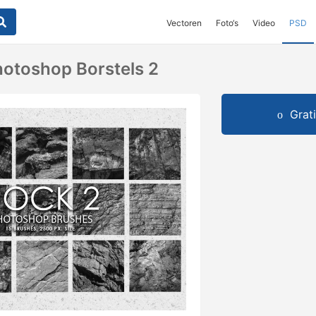
Vectoren
Foto‘s
Video
PSD
hotoshop Borstels 2
Grat