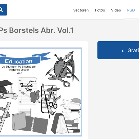
Vectoren
Foto‘s
Video
PSD
s Borstels Abr. Vol.1
Grat