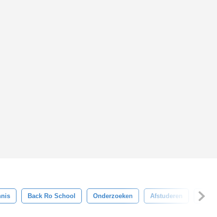
nis
Back Ro School
Onderzoeken
Afstuderen
Stude