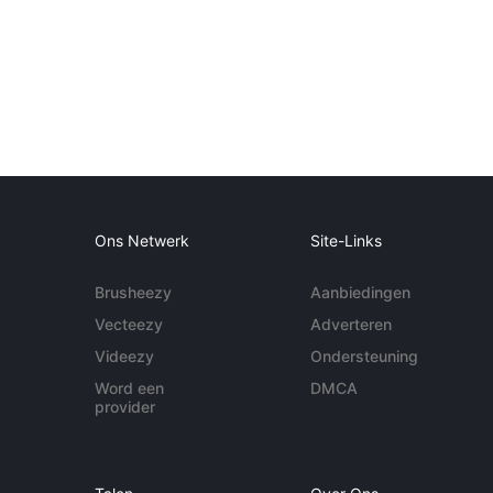
Ons Netwerk
Site-Links
Brusheezy
Aanbiedingen
Vecteezy
Adverteren
Videezy
Ondersteuning
Word een
DMCA
provider