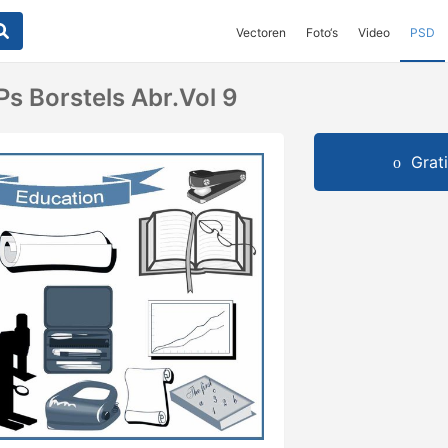
Vectoren
Foto‘s
Video
PSD
Ps Borstels Abr.vol 9
Grat