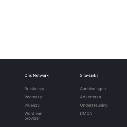
Ons Netwerk
Site-Links
Brusheezy
Aanbiedingen
Vecteezy
Adverteren
Videezy
Ondersteuning
Word een
DMCA
provider