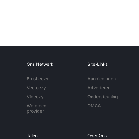
Ons Netwerk
Site-Links
Brusheezy
Aanbiedingen
Vecteezy
Adverteren
Videezy
Ondersteuning
Word een
DMCA
provider
Talen
Over Ons