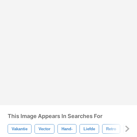
This Image Appears In Searches For
Vakantie
Vector
Hand-
Liefde
Retro
Ontw