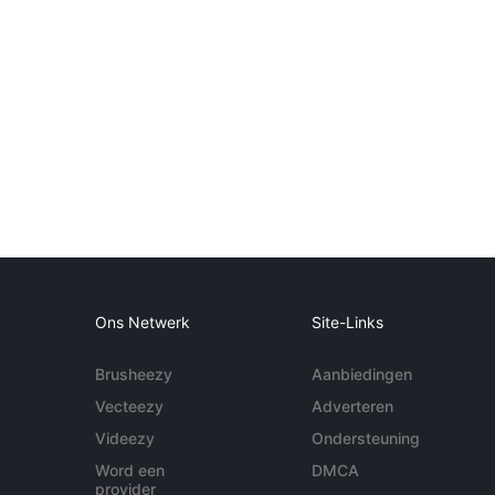
Ons Netwerk
Site-Links
Brusheezy
Aanbiedingen
Vecteezy
Adverteren
Videezy
Ondersteuning
Word een
DMCA
provider