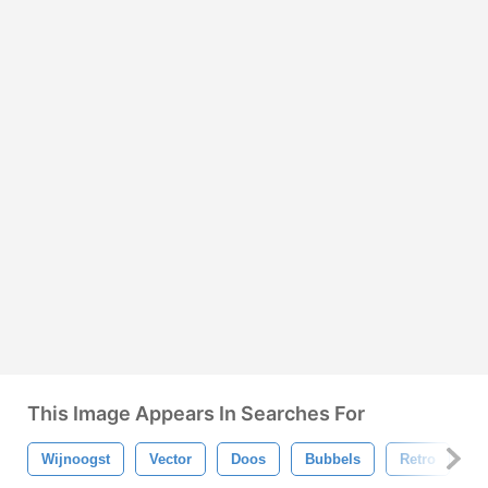
This Image Appears In Searches For
Wijnoogst
Vector
Doos
Bubbels
Retro
P