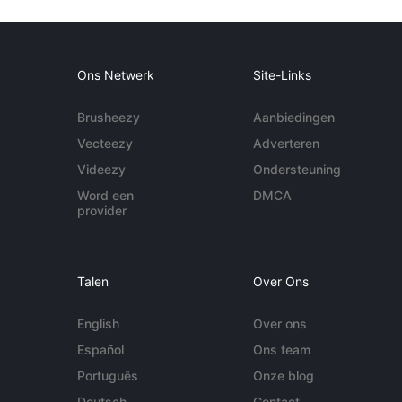
Ons Netwerk
Site-Links
Brusheezy
Aanbiedingen
Vecteezy
Adverteren
Videezy
Ondersteuning
Word een
DMCA
provider
Talen
Over Ons
English
Over ons
Español
Ons team
Português
Onze blog
Deutsch
Contact