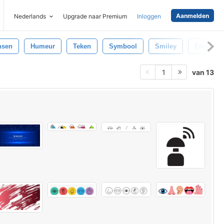
Aanmelden
Nederlands
Upgrade naar Premium
Inloggen
nsen
Humeur
Teken
Symbool
Smiley
Emoties
van 13
1