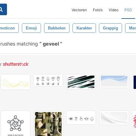
Vectoren
Foto‘s
Video
PSD
moticon
Emoji
Babbelen
Karakter
Grappig
Me
brushes matching
gevoel
or