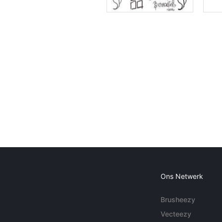
Ons Netwerk
Brusheezy
Vecteezy