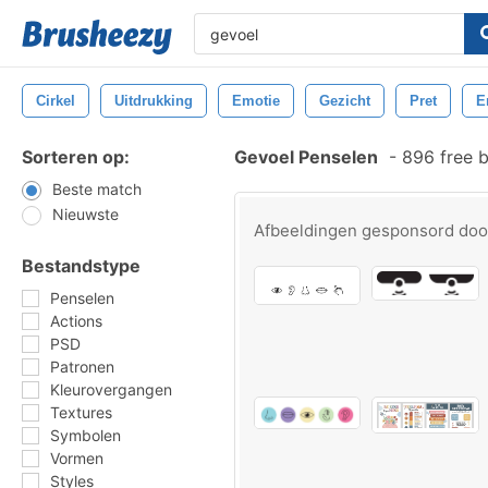
Cirkel
Uitdrukking
Emotie
Gezicht
Pret
E
Sorteren op:
Gevoel Penselen
-
896 free 
Beste match
Nieuwste
Afbeeldingen gesponsord do
Bestandstype
Penselen
Actions
PSD
Patronen
Kleurovergangen
Textures
Symbolen
Vormen
Styles