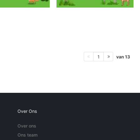
van 13
1
Over Ons
Over ons
Ons team