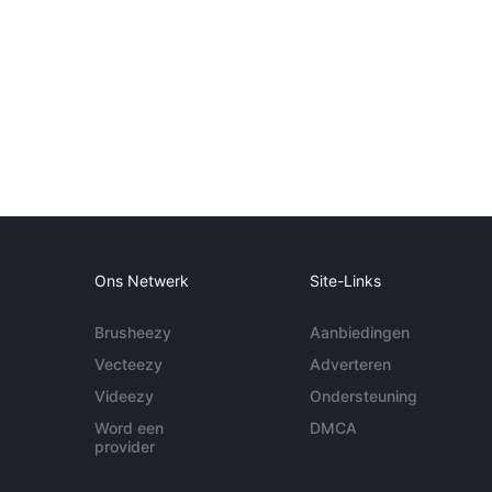
Ons Netwerk
Site-Links
Brusheezy
Aanbiedingen
Vecteezy
Adverteren
Videezy
Ondersteuning
Word een
DMCA
provider