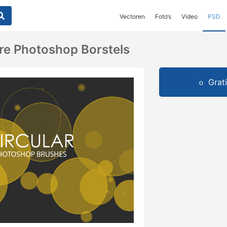
Vectoren
Foto‘s
Video
PSD
ire Photoshop Borstels
Grat