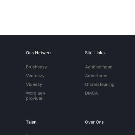
Ons Netwerk
Site-Links
Brusheezy
Aanbiedingen
Vecteezy
Adverteren
Videezy
Ondersteuning
Word een
DMCA
provider
Talen
Over Ons