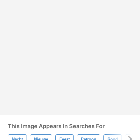
This Image Appears In Searches For
Nacht
Nieuwe
Feest
Patroon
Rood
Magi