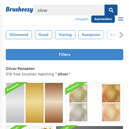
lose
Inloggen
Aanmelden
Glimmend
Goud
Viering
Kampioen
Eerste Pla
Filters
Zilver Penselen
515 free brushes matching
zilver