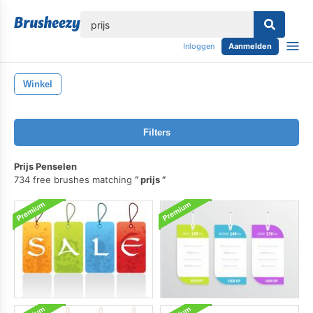
lose
Inloggen
Aanmelden
Winkel
Filters
Prijs Penselen
734 free brushes matching
prijs