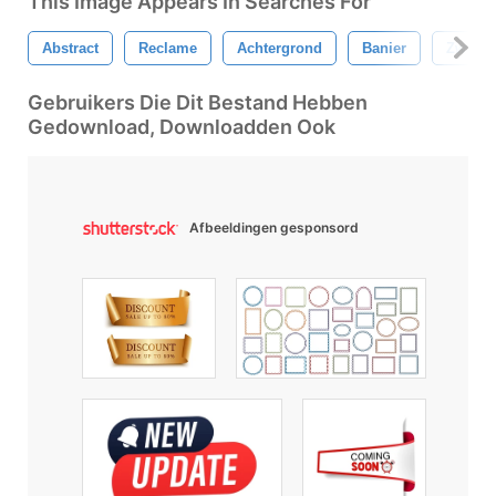
This Image Appears In Searches For
Abstract
Reclame
Achtergrond
Banier
Zwart
Gebruikers Die Dit Bestand Hebben
Gedownload, Downloadden Ook
Afbeeldingen gesponsord