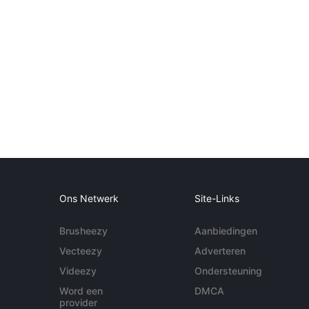
Ons Netwerk
Site-Links
Brusheezy
Aanbiedingen
Vecteezy
Adverteren
Videezy
Ondersteuning
Word een
DMCA
provider