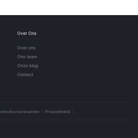
Over Ons
Over ons
Ons team
Onze blog
Contact
ebruiksvoorwaarden
Privacybeleid