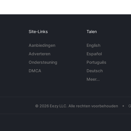
Site-Links
Talen
Aanbiedingen
English
Adverteren
Español
Ondersteuning
Português
DMCA
Deutsch
Meer...
•
© 2026 Eezy LLC. Alle rechten voorbehouden
G