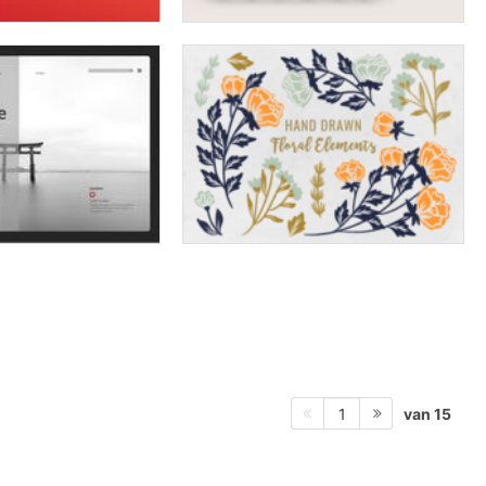
van 15
1