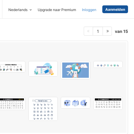
Aanmelden
Nederlands
Upgrade naar Premium
Inloggen
van 15
1