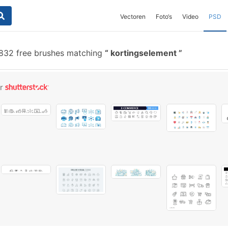
Vectoren
Foto‘s
Video
PSD
832 free brushes matching
kortingselement
or