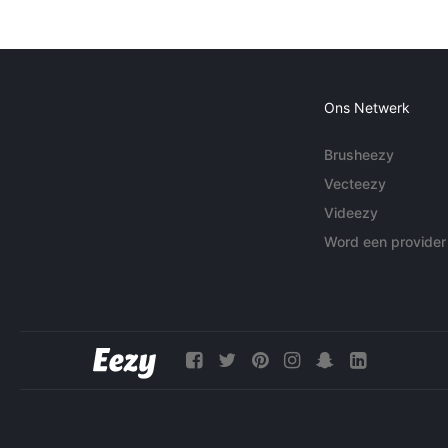
Ons Netwerk
Brusheezy
Vecteezy
Videezy
Word een provider