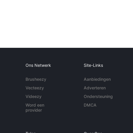
Ons Netwerk
Site-Links
Brusheezy
Aanbiedingen
Vecteezy
Adverteren
Videezy
Ondersteuning
Word een
DMCA
provider