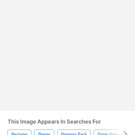
This Image Appears In Searches For
Reclame
Banier
Banners Pack
Grote Verkoopbann