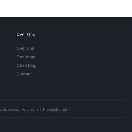
Over Ons
Over ons
Ons team
Onze blog
Contact
ebruiksvoorwaarden
Privacybeleid