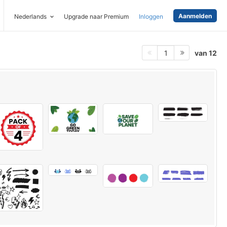
Aanmelden
Nederlands
Upgrade naar Premium
Inloggen
van 12
1