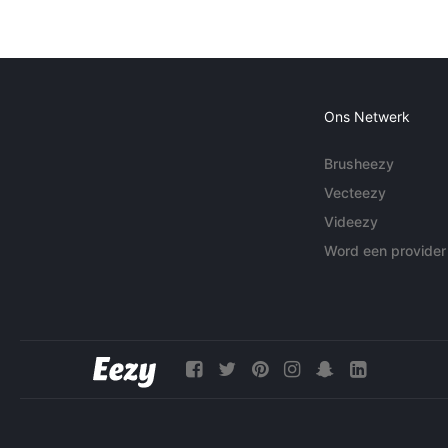
Ons Netwerk
Brusheezy
Vecteezy
Videezy
Word een provider