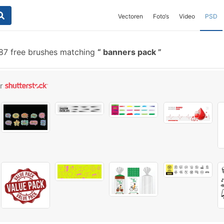
Vectoren
Foto‘s
Video
PSD
87 free brushes matching
banners pack
or