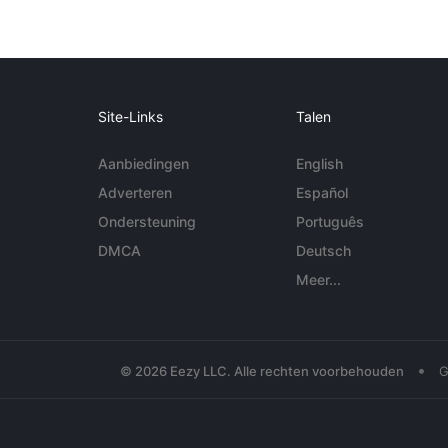
Site-Links
Talen
Aanbiedingen
English
Adverteren
Español
Ondersteuning
Português
DMCA
Deutsch
Meer...
•
© 2026 Eezy LLC. Alle rechten voorbehouden
G