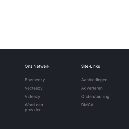
Ons Netwerk
Site-Links
Brusheezy
Aanbiedingen
Vecteezy
Adverteren
Videezy
Ondersteuning
Word een
DMCA
provider