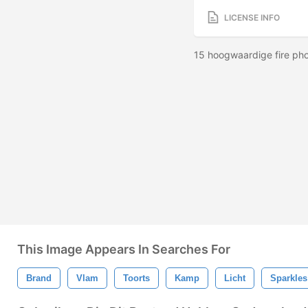
LICENSE INFO
15 hoogwaardige fire ph
This Image Appears In Searches For
Brand
Vlam
Toorts
Kamp
Licht
Sparkles