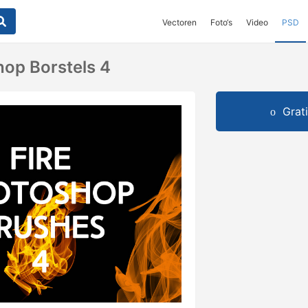
Vectoren
Foto‘s
Video
PSD
op Borstels 4
Grat