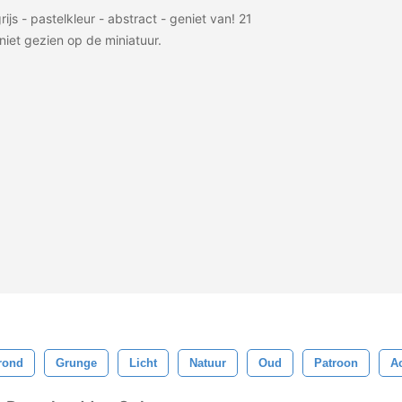
rijs - pastelkleur - abstract - geniet van! 21
 niet gezien op de miniatuur.
rond
Grunge
Licht
Natuur
Oud
Patroon
A