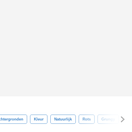
chtergronden
Kleur
Natuurlijk
Rots
Grungy
Opp