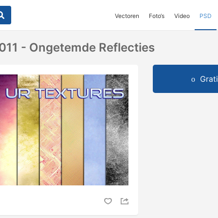
Vectoren
Foto‘s
Video
PSD
2011 - Ongetemde Reflecties
Grat