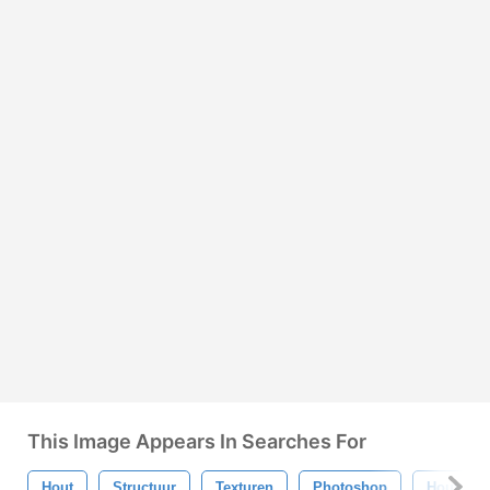
This Image Appears In Searches For
Hout
Structuur
Texturen
Photoshop
Houten