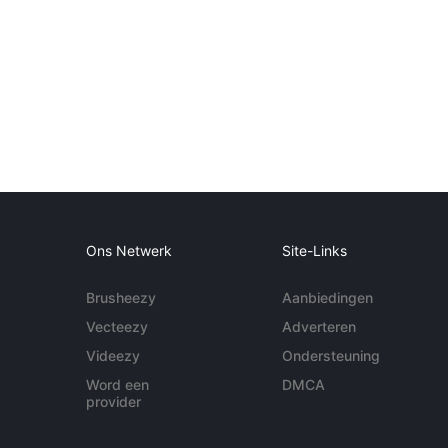
Ons Netwerk
Site-Links
Brusheezy
Aanbiedingen
Vecteezy
Adverteren
Videezy
Ondersteuning
Word een
DMCA
provider