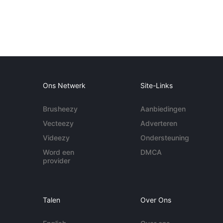
Ons Netwerk
Site-Links
Brusheezy
Aanbiedingen
Vecteezy
Adverteren
Videezy
Ondersteuning
Word een
DMCA
provider
Talen
Over Ons