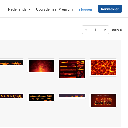
Aanmelden
Nederlands
Upgrade naar Premium
Inloggen
van 6
1