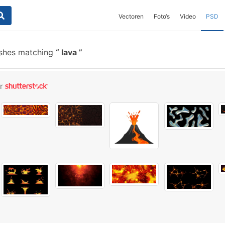
Vectoren
Foto‘s
Video
PSD
shes matching
lava
or