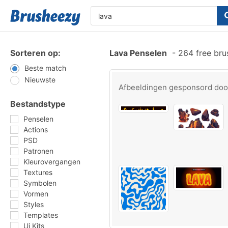
Sorteren op:
Lava Penselen
-
264 free bru
Beste match
Nieuwste
Afbeeldingen gesponsord do
Bestandstype
Penselen
Actions
PSD
Patronen
Kleurovergangen
Textures
Symbolen
Vormen
Styles
Templates
Ui Kits