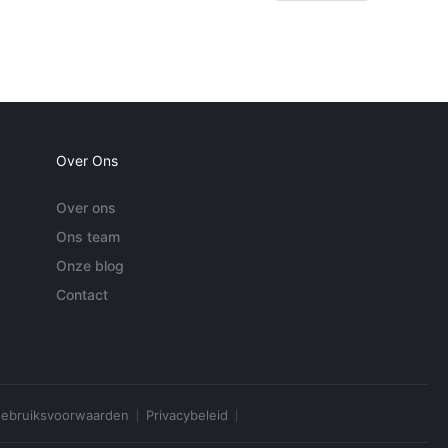
Over Ons
Over ons
Ons team
Onze blog
Contact
ebruiksvoorwaarden
Privacybeleid