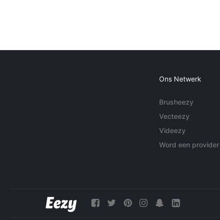
Ons Netwerk
Brusheezy
Vecteezy
Videezy
Word een provider