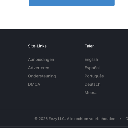
Site-Links
Talen
Aanbiedingen
English
Adverteren
Español
Ondersteuning
Português
DMCA
Deutsch
Meer...
•
© 2026 Eezy LLC. Alle rechten voorbehouden
G