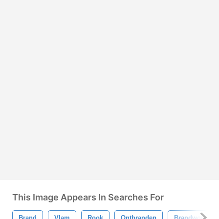
This Image Appears In Searches For
Brand
Vlam
Rook
Ontbranden
Brandwond