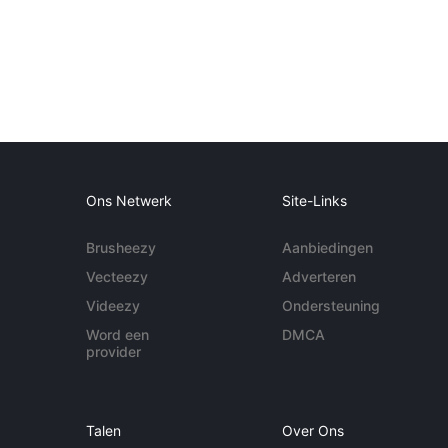
Ons Netwerk
Site-Links
Brusheezy
Aanbiedingen
Vecteezy
Adverteren
Videezy
Ondersteuning
Word een
DMCA
provider
Talen
Over Ons