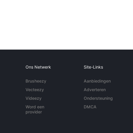
Ons Netwerk
Site-Links
Brusheezy
Aanbiedingen
Vecteezy
Adverteren
Videezy
Ondersteuning
Word een
DMCA
provider