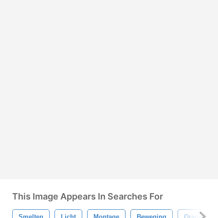
This Image Appears In Searches For
Smelten
Licht
Montage
Beweging
Oranje