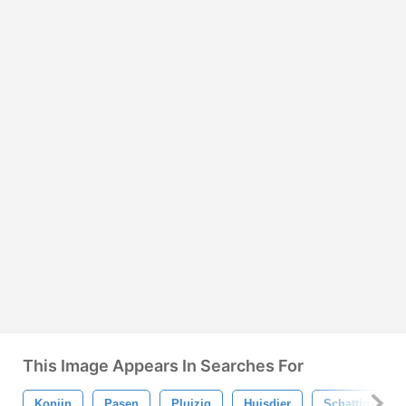
This Image Appears In Searches For
Konijn
Pasen
Pluizig
Huisdier
Schattig