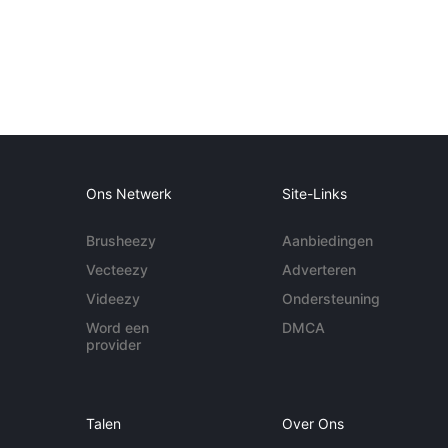
Ons Netwerk
Site-Links
Brusheezy
Aanbiedingen
Vecteezy
Adverteren
Videezy
Ondersteuning
Word een
DMCA
provider
Talen
Over Ons